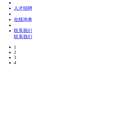
人才招聘
在线询单
联系我们
联系我们
1
2
3
4