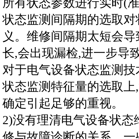
所有状态参数进行实时(准
状态监测间隔期的选取对
义。维修间隔期太短会导
长,会出现漏检,进一步导
对于电气设备状态监测技
状态监测特征量的选取上
确定引起足够的重视。
2)没有理清电气设备状
修与故障诊断的关系。一