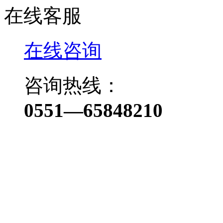
在线客服
在线咨询
咨询热线：
0551—65848210